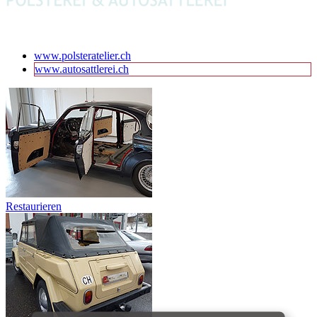
www.polsteratelier.ch
www.autosattlerei.ch
Restaurieren