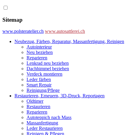
Sitemap
www.polsteratelier.ch
www.autosattlerei.ch
Neubezug, Färben, Reparatur, Massanfertigung, Reinigen
Autointerieur
Neu beziehen
Reparieren
Lenkrad neu beziehen
Dachhimmel beziehen
Verdeck montieren
Leder färben
Smart Repair
Reinigung/Pflege
Restaurieren, Erneuern, 3D-Druck, Reportagen
Oldtimer
Restaurieren
Reparieren
Autoteppich nach Mass
Massanfertigung
Leder Restaurieren
Reinigen & Pflegen