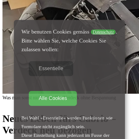
Wir benutzen Cookies gemäss
.
Datenschutz
Bitte wählen Sie, welche Cookies Sie
zulassen wollen:
Essentielle
Was man sonst nicht sieht: Ein Verdeck ohne Bespannung
Alle Cookies
Neues Leben fürs Cabrio –
Bei Wahl «Essentielle» werden Funktionen wie
Formulare nicht zugänglich sein.
Verdeck neu bezogen
Diese Einstellung kann jederzeit im Fusse der