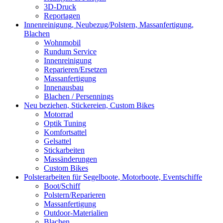
3D-Druck
Reportagen
Innenreinigung, Neubezug/Polstern, Massanfertigung,
Blachen
Wohnmobil
Rundum Service
Innenreinigung
Reparieren/Ersetzen
Massanfertigung
Innenausbau
Blachen / Persennings
Neu beziehen, Stickereien, Custom Bikes
Motorrad
Optik Tuning
Komfortsattel
Gelsattel
Stickarbeiten
Massänderungen
Custom Bikes
Polsterarbeiten für Segelboote, Motorboote, Eventschiffe
Boot/Schiff
Polstern/Reparieren
Massanfertigung
Outdoor-Materialien
Blachen