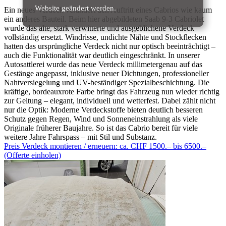
Website geändert werden.
Ein neues Verdeck verändert den Auftritt eines Cabrios wie kaum
ein anderes Bauteil. Beim hier abgebildeten Saab 9-3 Cabriolet
wurde das alte, stark verwitterte und ausgeblichene Verdeck
vollständig ersetzt. Windrisse, undichte Nähte und Stockflecken
hatten das ursprüngliche Verdeck nicht nur optisch beeinträchtigt –
auch die Funktionalität war deutlich eingeschränkt. In unserer
Autosattlerei wurde das neue Verdeck millimetergenau auf das
Gestänge angepasst, inklusive neuer Dichtungen, professioneller
Nahtversiegelung und UV-beständiger Spezialbeschichtung. Die
kräftige, bordeauxrote Farbe bringt das Fahrzeug nun wieder richtig
zur Geltung – elegant, individuell und wetterfest. Dabei zählt nicht
nur die Optik: Moderne Verdeckstoffe bieten deutlich besseren
Schutz gegen Regen, Wind und Sonneneinstrahlung als viele
Originale früherer Baujahre. So ist das Cabrio bereit für viele
weitere Jahre Fahrspass – mit Stil und Substanz.
Preis Verdeck montieren / erneuern: ca. CHF 1500.– bis 6500.–
(Offerte einholen)