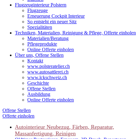
Flugzeuginterieur Polstern
Flugzeuge
Erneuerung Cockpit Interieur
So entsteht ein neuer Sitz
Spezialitäten
Techniken, Materialien, Reinigung & Pflege, Offerte einholen
Materialien/Beratung
Pflegeprodukte
Online Offerte einholen
Über uns, Offene Stellen
Kontakt
www.polsteratelier.ch
www.autosattlerei.ch
www.lckschweiz.ch
Geschichte
Offene Stellen
Ausbildung
Online Offerte einholen
Offene Stellen
Offerte einholen
Autointerieur
Neubezug, Färben, Reparatur,
Massanfertigung, Reinigen