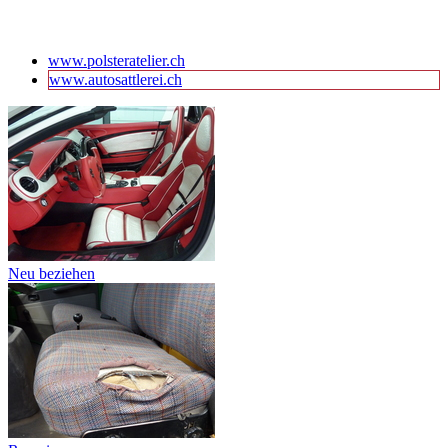
www.polsteratelier.ch
www.autosattlerei.ch
Neu beziehen