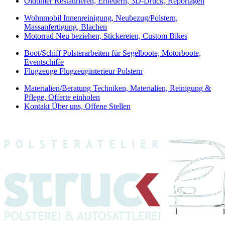
Oldtimer
Restaurieren, Erneuern, 3D-Druck, Reportagen
Wohnmobil
Innenreinigung, Neubezug/Polstern,
Massanfertigung, Blachen
Motorrad
Neu beziehen, Stickereien, Custom Bikes
Boot/Schiff
Polsterarbeiten für Segelboote, Motorboote,
Eventschiffe
Flugzeuge
Flugzeuginterieur Polstern
Materialien/Beratung
Techniken, Materialien, Reinigung &
Pflege, Offerte einholen
Kontakt
Über uns, Offene Stellen