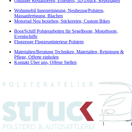
Oldtimer
Restaurieren, Erneuern, 3D-Druck, Reportagen
Wohnmobil
Innenreinigung, Neubezug/Polstern,
Massanfertigung, Blachen
Motorrad
Neu beziehen, Stickereien, Custom Bikes
Boot/Schiff
Polsterarbeiten für Segelboote, Motorboote,
Eventschiffe
Flugzeuge
Flugzeuginterieur Polstern
Materialien/Beratung
Techniken, Materialien, Reinigung &
Pflege, Offerte einholen
Kontakt
Über uns, Offene Stellen