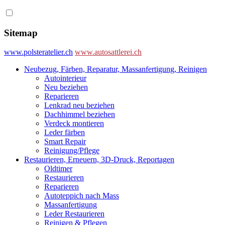
Sitemap
www.polsteratelier.ch
www.autosattlerei.ch
Neubezug, Färben, Reparatur, Massanfertigung, Reinigen
Autointerieur
Neu beziehen
Reparieren
Lenkrad neu beziehen
Dachhimmel beziehen
Verdeck montieren
Leder färben
Smart Repair
Reinigung/Pflege
Restaurieren, Erneuern, 3D-Druck, Reportagen
Oldtimer
Restaurieren
Reparieren
Autoteppich nach Mass
Massanfertigung
Leder Restaurieren
Reinigen & Pflegen