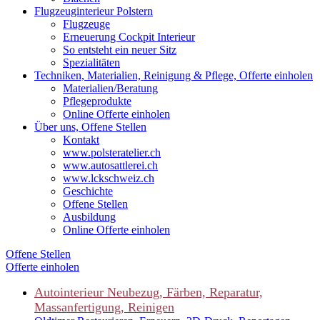
Flugzeuginterieur Polstern
Flugzeuge
Erneuerung Cockpit Interieur
So entsteht ein neuer Sitz
Spezialitäten
Techniken, Materialien, Reinigung & Pflege, Offerte einholen
Materialien/Beratung
Pflegeprodukte
Online Offerte einholen
Über uns, Offene Stellen
Kontakt
www.polsteratelier.ch
www.autosattlerei.ch
www.lckschweiz.ch
Geschichte
Offene Stellen
Ausbildung
Online Offerte einholen
Offene Stellen
Offerte einholen
Autointerieur
Neubezug, Färben, Reparatur,
Massanfertigung, Reinigen