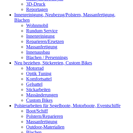
3D-Druck
Reportagen
Innenreinigung, Neubezug/Polstern, Massanfertigung,
Blachen
Wohnmobil
Rundum Service
Innenreinigung
Reparieren/Ersetzen
Massanfertigung
Innenausbau
Blachen / Persennings
Neu beziehen, Stickereien, Custom Bikes
Motorrad
Optik Tuning
Komfortsattel
Gelsattel
Stickarbeiten
Massänderungen
Custom Bikes
Polsterarbeiten für Segelboote, Motorboote, Eventschiffe
Boot/Schiff
Polstern/Reparieren
Massanfertigung
Outdoor-Materialien
Blachen