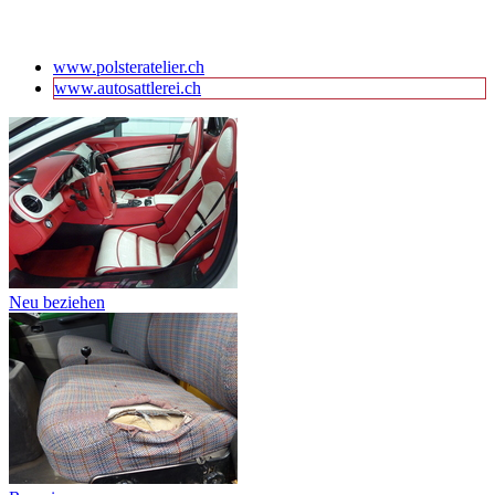
www.polsteratelier.ch
www.autosattlerei.ch
Neu beziehen