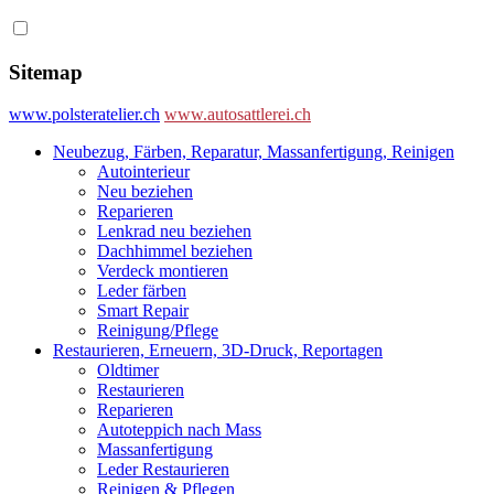
Sitemap
www.polsteratelier.ch
www.autosattlerei.ch
Neubezug, Färben, Reparatur, Massanfertigung, Reinigen
Autointerieur
Neu beziehen
Reparieren
Lenkrad neu beziehen
Dachhimmel beziehen
Verdeck montieren
Leder färben
Smart Repair
Reinigung/Pflege
Restaurieren, Erneuern, 3D-Druck, Reportagen
Oldtimer
Restaurieren
Reparieren
Autoteppich nach Mass
Massanfertigung
Leder Restaurieren
Reinigen & Pflegen