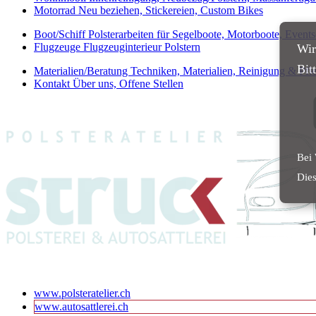
Motorrad
Neu beziehen, Stickereien, Custom Bikes
Boot/Schiff
Polsterarbeiten für Segelboote, Motorboote, Events
Flugzeuge
Flugzeuginterieur Polstern
Wir
Bit
Materialien/Beratung
Techniken, Materialien, Reinigung & Pfle
Kontakt
Über uns, Offene Stellen
Bei 
Dies
www.polsteratelier.ch
www.autosattlerei.ch