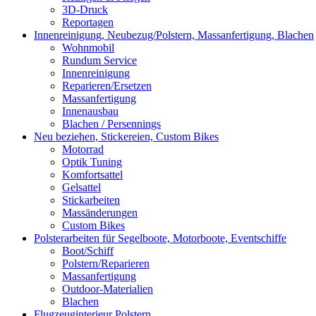
3D-Druck
Reportagen
Innenreinigung, Neubezug/Polstern, Massanfertigung, Blachen
Wohnmobil
Rundum Service
Innenreinigung
Reparieren/Ersetzen
Massanfertigung
Innenausbau
Blachen / Persennings
Neu beziehen, Stickereien, Custom Bikes
Motorrad
Optik Tuning
Komfortsattel
Gelsattel
Stickarbeiten
Massänderungen
Custom Bikes
Polsterarbeiten für Segelboote, Motorboote, Eventschiffe
Boot/Schiff
Polstern/Reparieren
Massanfertigung
Outdoor-Materialien
Blachen
Flugzeuginterieur Polstern