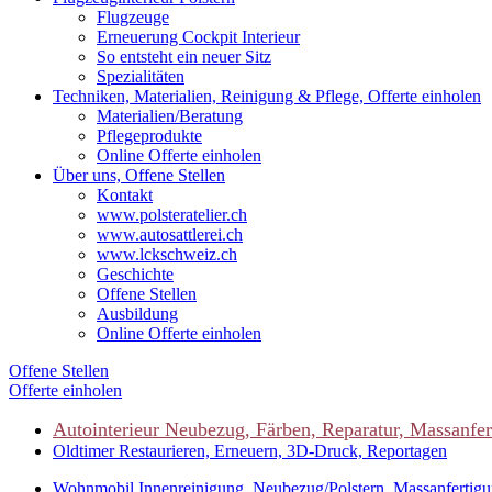
Flugzeuge
Erneuerung Cockpit Interieur
So entsteht ein neuer Sitz
Spezialitäten
Techniken, Materialien, Reinigung & Pflege, Offerte einholen
Materialien/Beratung
Pflegeprodukte
Online Offerte einholen
Über uns, Offene Stellen
Kontakt
www.polsteratelier.ch
www.autosattlerei.ch
www.lckschweiz.ch
Geschichte
Offene Stellen
Ausbildung
Online Offerte einholen
Offene Stellen
Offerte einholen
Autointerieur
Neubezug, Färben, Reparatur, Massanfer
Oldtimer
Restaurieren, Erneuern, 3D-Druck, Reportagen
Wohnmobil
Innenreinigung, Neubezug/Polstern, Massanfertig