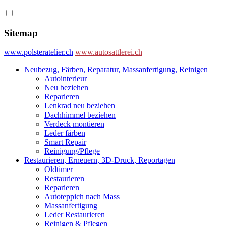
Sitemap
www.polsteratelier.ch
www.autosattlerei.ch
Neubezug, Färben, Reparatur, Massanfertigung, Reinigen
Autointerieur
Neu beziehen
Reparieren
Lenkrad neu beziehen
Dachhimmel beziehen
Verdeck montieren
Leder färben
Smart Repair
Reinigung/Pflege
Restaurieren, Erneuern, 3D-Druck, Reportagen
Oldtimer
Restaurieren
Reparieren
Autoteppich nach Mass
Massanfertigung
Leder Restaurieren
Reinigen & Pflegen