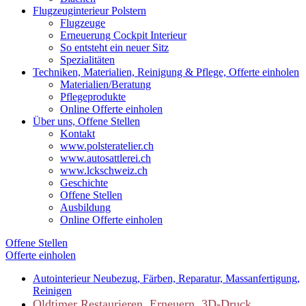
Flugzeuginterieur Polstern
Flugzeuge
Erneuerung Cockpit Interieur
So entsteht ein neuer Sitz
Spezialitäten
Techniken, Materialien, Reinigung & Pflege, Offerte einholen
Materialien/Beratung
Pflegeprodukte
Online Offerte einholen
Über uns, Offene Stellen
Kontakt
www.polsteratelier.ch
www.autosattlerei.ch
www.lckschweiz.ch
Geschichte
Offene Stellen
Ausbildung
Online Offerte einholen
Offene Stellen
Offerte einholen
Autointerieur
Neubezug, Färben, Reparatur, Massanfertigung,
Reinigen
Oldtimer
Restaurieren, Erneuern, 3D-Druck,