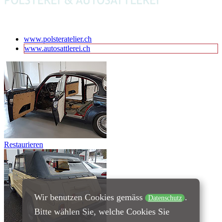
www.polsteratelier.ch
www.autosattlerei.ch
Restaurieren
Wir benutzen Cookies gemäss
.
Datenschutz
Bitte wählen Sie, welche Cookies Sie