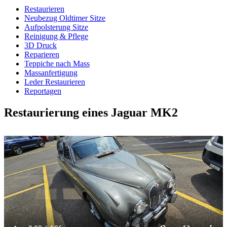
Restaurieren
Neubezug Oldtimer Sitze
Aufpolsterung Sitze
Reinigung & Pflege
3D Druck
Reparieren
Teppiche nach Mass
Massanfertigung
Leder Restaurieren
Reportagen
Restaurierung eines Jaguar MK2