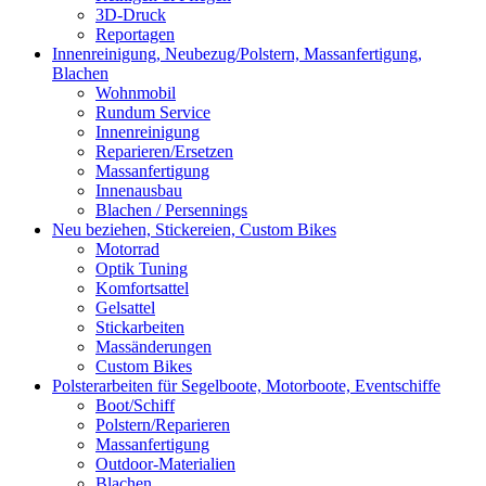
3D-Druck
Reportagen
Innenreinigung, Neubezug/Polstern, Massanfertigung,
Blachen
Wohnmobil
Rundum Service
Innenreinigung
Reparieren/Ersetzen
Massanfertigung
Innenausbau
Blachen / Persennings
Neu beziehen, Stickereien, Custom Bikes
Motorrad
Optik Tuning
Komfortsattel
Gelsattel
Stickarbeiten
Massänderungen
Custom Bikes
Polsterarbeiten für Segelboote, Motorboote, Eventschiffe
Boot/Schiff
Polstern/Reparieren
Massanfertigung
Outdoor-Materialien
Blachen