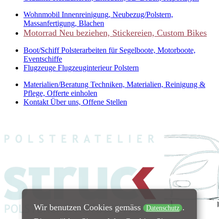
Wohnmobil
Innenreinigung, Neubezug/Polstern,
Massanfertigung, Blachen
Motorrad
Neu beziehen, Stickereien, Custom Bikes
Boot/Schiff
Polsterarbeiten für Segelboote, Motorboote,
Eventschiffe
Flugzeuge
Flugzeuginterieur Polstern
Materialien/Beratung
Techniken, Materialien, Reinigung &
Pflege, Offerte einholen
Kontakt
Über uns, Offene Stellen
Wir benutzen Cookies gemäss
.
Datenschutz