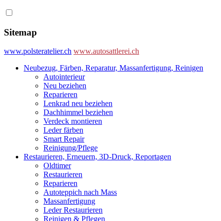
Sitemap
www.polsteratelier.ch
www.autosattlerei.ch
Neubezug, Färben, Reparatur, Massanfertigung, Reinigen
Autointerieur
Neu beziehen
Reparieren
Lenkrad neu beziehen
Dachhimmel beziehen
Verdeck montieren
Leder färben
Smart Repair
Reinigung/Pflege
Restaurieren, Erneuern, 3D-Druck, Reportagen
Oldtimer
Restaurieren
Reparieren
Autoteppich nach Mass
Massanfertigung
Leder Restaurieren
Reinigen & Pflegen