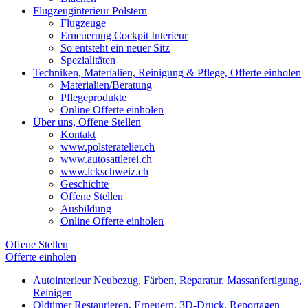
Flugzeuginterieur Polstern
Flugzeuge
Erneuerung Cockpit Interieur
So entsteht ein neuer Sitz
Spezialitäten
Techniken, Materialien, Reinigung & Pflege, Offerte einholen
Materialien/Beratung
Pflegeprodukte
Online Offerte einholen
Über uns, Offene Stellen
Kontakt
www.polsteratelier.ch
www.autosattlerei.ch
www.lckschweiz.ch
Geschichte
Offene Stellen
Ausbildung
Online Offerte einholen
Offene Stellen
Offerte einholen
Autointerieur
Neubezug, Färben, Reparatur, Massanfertigung,
Reinigen
Oldtimer
Restaurieren, Erneuern, 3D-Druck, Reportagen