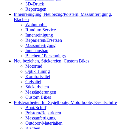
3D-Druck
Reportagen
Innenreinigung, Neubezug/Polstern, Massanfertigung,
Blachen
Wohnmobil
Rundum Service
Innenreinigung
Reparieren/Ersetzen
Massanfertigung
Innenausbau
Blachen / Persennings
Neu beziehen, Stickereien, Custom Bikes
Motorrad
Optik Tuning
Komfortsattel
Gelsattel
Stickarbeiten
Massänderungen
Custom Bikes
Polsterarbeiten für Segelboote, Motorboote, Eventschiffe
Boot/Schiff
Polstern/Reparieren
Massanfertigung
Outdoor-Materialien
Blachen