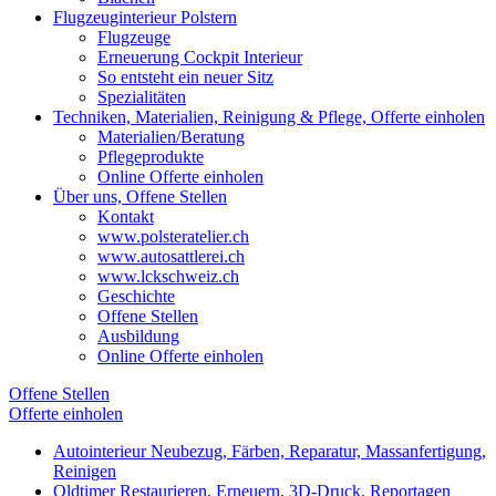
Flugzeuginterieur Polstern
Flugzeuge
Erneuerung Cockpit Interieur
So entsteht ein neuer Sitz
Spezialitäten
Techniken, Materialien, Reinigung & Pflege, Offerte einholen
Materialien/Beratung
Pflegeprodukte
Online Offerte einholen
Über uns, Offene Stellen
Kontakt
www.polsteratelier.ch
www.autosattlerei.ch
www.lckschweiz.ch
Geschichte
Offene Stellen
Ausbildung
Online Offerte einholen
Offene Stellen
Offerte einholen
Autointerieur
Neubezug, Färben, Reparatur, Massanfertigung,
Reinigen
Oldtimer
Restaurieren, Erneuern, 3D-Druck, Reportagen