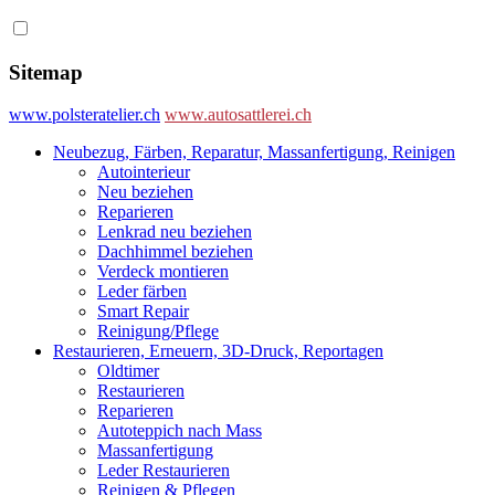
Sitemap
www.polsteratelier.ch
www.autosattlerei.ch
Neubezug, Färben, Reparatur, Massanfertigung, Reinigen
Autointerieur
Neu beziehen
Reparieren
Lenkrad neu beziehen
Dachhimmel beziehen
Verdeck montieren
Leder färben
Smart Repair
Reinigung/Pflege
Restaurieren, Erneuern, 3D-Druck, Reportagen
Oldtimer
Restaurieren
Reparieren
Autoteppich nach Mass
Massanfertigung
Leder Restaurieren
Reinigen & Pflegen