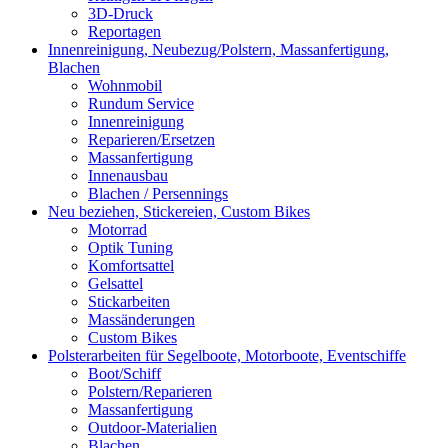
3D-Druck
Reportagen
Innenreinigung, Neubezug/Polstern, Massanfertigung,
Blachen
Wohnmobil
Rundum Service
Innenreinigung
Reparieren/Ersetzen
Massanfertigung
Innenausbau
Blachen / Persennings
Neu beziehen, Stickereien, Custom Bikes
Motorrad
Optik Tuning
Komfortsattel
Gelsattel
Stickarbeiten
Massänderungen
Custom Bikes
Polsterarbeiten für Segelboote, Motorboote, Eventschiffe
Boot/Schiff
Polstern/Reparieren
Massanfertigung
Outdoor-Materialien
Blachen