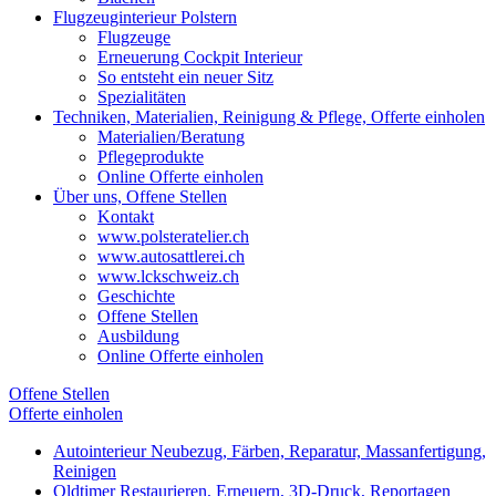
Flugzeuginterieur Polstern
Flugzeuge
Erneuerung Cockpit Interieur
So entsteht ein neuer Sitz
Spezialitäten
Techniken, Materialien, Reinigung & Pflege, Offerte einholen
Materialien/Beratung
Pflegeprodukte
Online Offerte einholen
Über uns, Offene Stellen
Kontakt
www.polsteratelier.ch
www.autosattlerei.ch
www.lckschweiz.ch
Geschichte
Offene Stellen
Ausbildung
Online Offerte einholen
Offene Stellen
Offerte einholen
Autointerieur
Neubezug, Färben, Reparatur, Massanfertigung,
Reinigen
Oldtimer
Restaurieren, Erneuern, 3D-Druck, Reportagen