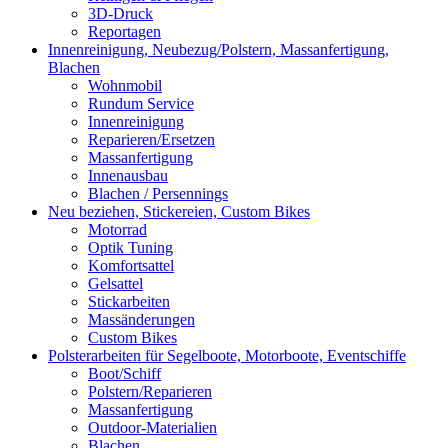
3D-Druck
Reportagen
Innenreinigung, Neubezug/Polstern, Massanfertigung,
Blachen
Wohnmobil
Rundum Service
Innenreinigung
Reparieren/Ersetzen
Massanfertigung
Innenausbau
Blachen / Persennings
Neu beziehen, Stickereien, Custom Bikes
Motorrad
Optik Tuning
Komfortsattel
Gelsattel
Stickarbeiten
Massänderungen
Custom Bikes
Polsterarbeiten für Segelboote, Motorboote, Eventschiffe
Boot/Schiff
Polstern/Reparieren
Massanfertigung
Outdoor-Materialien
Blachen