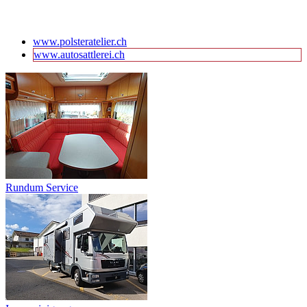
www.polsteratelier.ch
www.autosattlerei.ch
Rundum Service