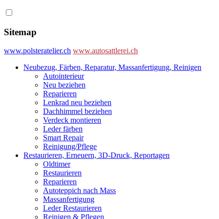
Sitemap
www.polsteratelier.ch
www.autosattlerei.ch
Neubezug, Färben, Reparatur, Massanfertigung, Reinigen
Autointerieur
Neu beziehen
Reparieren
Lenkrad neu beziehen
Dachhimmel beziehen
Verdeck montieren
Leder färben
Smart Repair
Reinigung/Pflege
Restaurieren, Erneuern, 3D-Druck, Reportagen
Oldtimer
Restaurieren
Reparieren
Autoteppich nach Mass
Massanfertigung
Leder Restaurieren
Reinigen & Pflegen