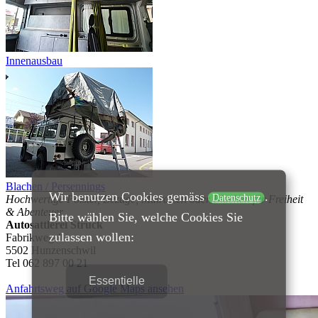
Innenausbau
Blachen / Persennings
Wir benutzen Cookies gemäss
.
Datenschutz
Hochwertige Polster, Bezüge, Matratzen oder Blachen für Freiheit
& Abenteuer.
Bitte wählen Sie, welche Cookies Sie
Autosattlerei Struck
zulassen wollen:
Fabrikweg 1
5502 Hunzenschwil
Tel 062 897 00 21
Essentielle
Anfahrtsweg auf Google Maps ansehen