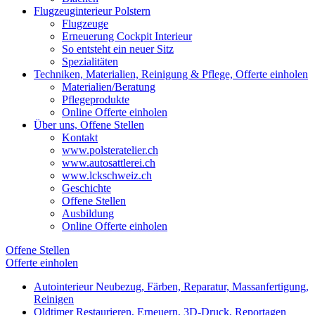
Flugzeuginterieur Polstern
Flugzeuge
Erneuerung Cockpit Interieur
So entsteht ein neuer Sitz
Spezialitäten
Techniken, Materialien, Reinigung & Pflege, Offerte einholen
Materialien/Beratung
Pflegeprodukte
Online Offerte einholen
Über uns, Offene Stellen
Kontakt
www.polsteratelier.ch
www.autosattlerei.ch
www.lckschweiz.ch
Geschichte
Offene Stellen
Ausbildung
Online Offerte einholen
Offene Stellen
Offerte einholen
Autointerieur
Neubezug, Färben, Reparatur, Massanfertigung,
Reinigen
Oldtimer
Restaurieren, Erneuern, 3D-Druck, Reportagen