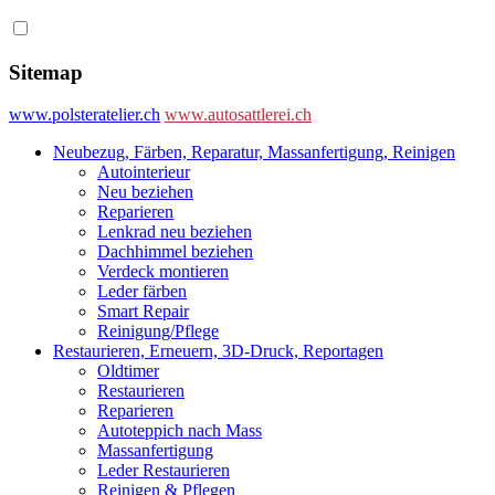
Sitemap
www.polsteratelier.ch
www.autosattlerei.ch
Neubezug, Färben, Reparatur, Massanfertigung, Reinigen
Autointerieur
Neu beziehen
Reparieren
Lenkrad neu beziehen
Dachhimmel beziehen
Verdeck montieren
Leder färben
Smart Repair
Reinigung/Pflege
Restaurieren, Erneuern, 3D-Druck, Reportagen
Oldtimer
Restaurieren
Reparieren
Autoteppich nach Mass
Massanfertigung
Leder Restaurieren
Reinigen & Pflegen