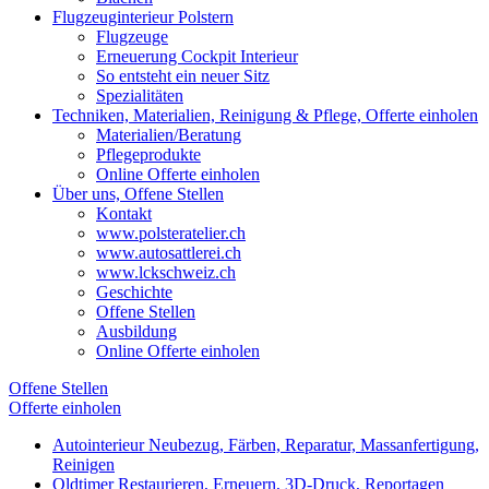
Flugzeuginterieur Polstern
Flugzeuge
Erneuerung Cockpit Interieur
So entsteht ein neuer Sitz
Spezialitäten
Techniken, Materialien, Reinigung & Pflege, Offerte einholen
Materialien/Beratung
Pflegeprodukte
Online Offerte einholen
Über uns, Offene Stellen
Kontakt
www.polsteratelier.ch
www.autosattlerei.ch
www.lckschweiz.ch
Geschichte
Offene Stellen
Ausbildung
Online Offerte einholen
Offene Stellen
Offerte einholen
Autointerieur
Neubezug, Färben, Reparatur, Massanfertigung,
Reinigen
Oldtimer
Restaurieren, Erneuern, 3D-Druck, Reportagen