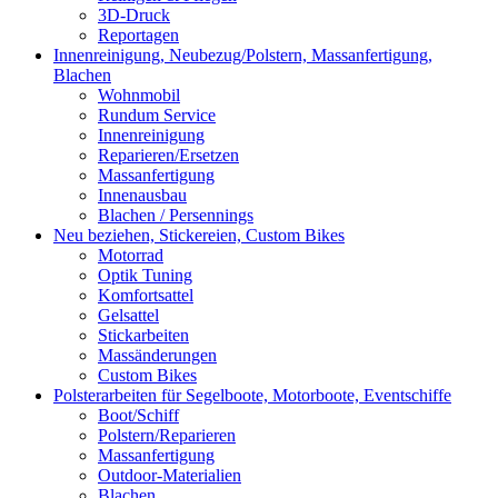
3D-Druck
Reportagen
Innenreinigung, Neubezug/Polstern, Massanfertigung,
Blachen
Wohnmobil
Rundum Service
Innenreinigung
Reparieren/Ersetzen
Massanfertigung
Innenausbau
Blachen / Persennings
Neu beziehen, Stickereien, Custom Bikes
Motorrad
Optik Tuning
Komfortsattel
Gelsattel
Stickarbeiten
Massänderungen
Custom Bikes
Polsterarbeiten für Segelboote, Motorboote, Eventschiffe
Boot/Schiff
Polstern/Reparieren
Massanfertigung
Outdoor-Materialien
Blachen