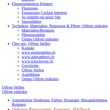
Flugzeuginterieur Polstern
Flugzeuge
Erneuerung Cockpit Interieur
So entsteht ein neuer Sitz
Spezialitäten
Techniken, Materialien, Reinigung & Pflege, Offerte einholen
Materialien/Beratung
Pflegeprodukte
Online Offerte einholen
Über uns, Offene Stellen
Kontakt
www.polsteratelier.ch
www.autosattlerei.ch
www.lckschweiz.ch
Geschichte
Offene Stellen
Ausbildung
Online Offerte einholen
Offene Stellen
Offerte einholen
Autointerieur
Neubezug, Färben, Reparatur, Massanfertigung,
Reinigen
Oldtimer
Restaurieren, Erneuern, 3D-Druck,