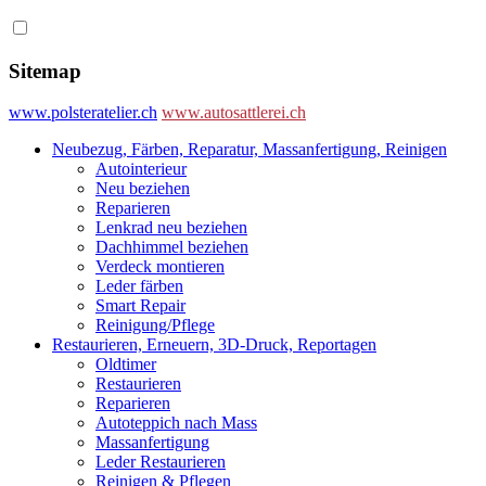
Sitemap
www.polsteratelier.ch
www.autosattlerei.ch
Neubezug, Färben, Reparatur, Massanfertigung, Reinigen
Autointerieur
Neu beziehen
Reparieren
Lenkrad neu beziehen
Dachhimmel beziehen
Verdeck montieren
Leder färben
Smart Repair
Reinigung/Pflege
Restaurieren, Erneuern, 3D-Druck, Reportagen
Oldtimer
Restaurieren
Reparieren
Autoteppich nach Mass
Massanfertigung
Leder Restaurieren
Reinigen & Pflegen