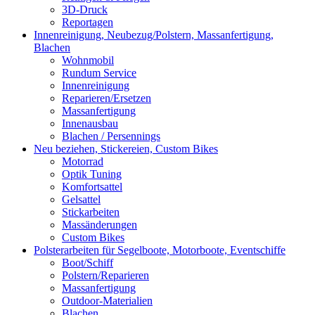
3D-Druck
Reportagen
Innenreinigung, Neubezug/Polstern, Massanfertigung,
Blachen
Wohnmobil
Rundum Service
Innenreinigung
Reparieren/Ersetzen
Massanfertigung
Innenausbau
Blachen / Persennings
Neu beziehen, Stickereien, Custom Bikes
Motorrad
Optik Tuning
Komfortsattel
Gelsattel
Stickarbeiten
Massänderungen
Custom Bikes
Polsterarbeiten für Segelboote, Motorboote, Eventschiffe
Boot/Schiff
Polstern/Reparieren
Massanfertigung
Outdoor-Materialien
Blachen