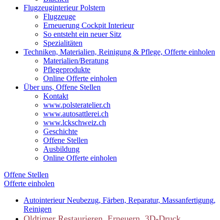
Flugzeuginterieur Polstern
Flugzeuge
Erneuerung Cockpit Interieur
So entsteht ein neuer Sitz
Spezialitäten
Techniken, Materialien, Reinigung & Pflege, Offerte einholen
Materialien/Beratung
Pflegeprodukte
Online Offerte einholen
Über uns, Offene Stellen
Kontakt
www.polsteratelier.ch
www.autosattlerei.ch
www.lckschweiz.ch
Geschichte
Offene Stellen
Ausbildung
Online Offerte einholen
Offene Stellen
Offerte einholen
Autointerieur
Neubezug, Färben, Reparatur, Massanfertigung,
Reinigen
Oldtimer
Restaurieren, Erneuern, 3D-Druck,