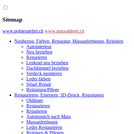
Sitemap
www.polsteratelier.ch
www.autosattlerei.ch
Neubezug, Färben, Reparatur, Massanfertigung, Reinigen
Autointerieur
Neu beziehen
Reparieren
Lenkrad neu beziehen
Dachhimmel beziehen
Verdeck montieren
Leder färben
Smart Repair
Reinigung/Pflege
Restaurieren, Erneuern, 3D-Druck, Reportagen
Oldtimer
Restaurieren
Reparieren
Autoteppich nach Mass
Massanfertigung
Leder Restaurieren
Reinigen & Pflegen