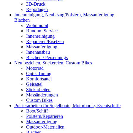
3D-Druck
Reportagen
Innenreinigung, Neubezug/Polstern, Massanfertigung,
Blachen
Wohnmobil
Rundum Service
Innenreinigung
Reparieren/Ersetzen
Massanfertigung
Innenausbau
Blachen / Persennings
Neu beziehen, Stickereien, Custom Bikes
Motorrad
Optik Tuning
Komfortsattel
Gelsattel
Stickarbeiten
Massänderungen
Custom Bikes
Polsterarbeiten für Segelboote, Motorboote, Eventschiffe
Boot/Schiff
Polstern/Reparieren
Massanfertigung
Outdoor-Materialien
Blachen