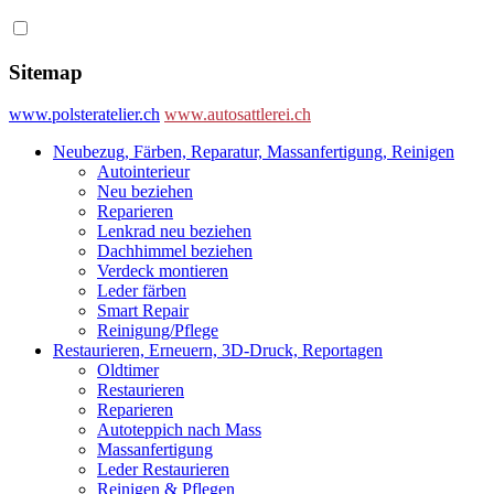
Sitemap
www.polsteratelier.ch
www.autosattlerei.ch
Neubezug, Färben, Reparatur, Massanfertigung, Reinigen
Autointerieur
Neu beziehen
Reparieren
Lenkrad neu beziehen
Dachhimmel beziehen
Verdeck montieren
Leder färben
Smart Repair
Reinigung/Pflege
Restaurieren, Erneuern, 3D-Druck, Reportagen
Oldtimer
Restaurieren
Reparieren
Autoteppich nach Mass
Massanfertigung
Leder Restaurieren
Reinigen & Pflegen