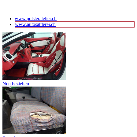
www.polsteratelier.ch
www.autosattlerei.ch
Neu beziehen