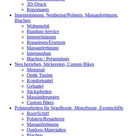
3D-Druck
Reportagen
Innenreinigung, Neubezug/Polstern, Massanfertigung,
Blachen
Wohnmobil
Rundum Service
Innenreinigung
Reparieren/Ersetzen
Massanfertigung
Innenausbau
Blachen / Persennings
Neu beziehen, Stickereien, Custom Bikes
Motorrad
Optik Tuning
Komfortsattel
Gelsattel
Stickarbeiten
Massänderungen
Custom Bikes
Polsterarbeiten für Segelboote, Motorboote, Eventschiffe
Boot/Schiff
Polstern/Reparieren
Massanfertigung
Outdoor-Materialien
Blachen