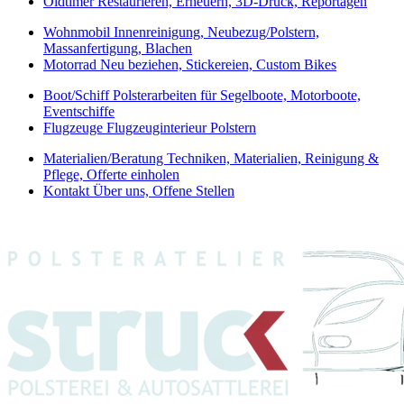
Oldtimer
Restaurieren, Erneuern, 3D-Druck, Reportagen
Wohnmobil
Innenreinigung, Neubezug/Polstern,
Massanfertigung, Blachen
Motorrad
Neu beziehen, Stickereien, Custom Bikes
Boot/Schiff
Polsterarbeiten für Segelboote, Motorboote,
Eventschiffe
Flugzeuge
Flugzeuginterieur Polstern
Materialien/Beratung
Techniken, Materialien, Reinigung &
Pflege, Offerte einholen
Kontakt
Über uns, Offene Stellen