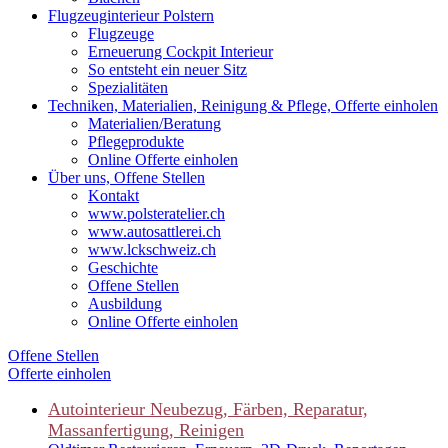
Flugzeuginterieur Polstern
Flugzeuge
Erneuerung Cockpit Interieur
So entsteht ein neuer Sitz
Spezialitäten
Techniken, Materialien, Reinigung & Pflege, Offerte einholen
Materialien/Beratung
Pflegeprodukte
Online Offerte einholen
Über uns, Offene Stellen
Kontakt
www.polsteratelier.ch
www.autosattlerei.ch
www.lckschweiz.ch
Geschichte
Offene Stellen
Ausbildung
Online Offerte einholen
Offene Stellen
Offerte einholen
Autointerieur
Neubezug, Färben, Reparatur,
Massanfertigung, Reinigen