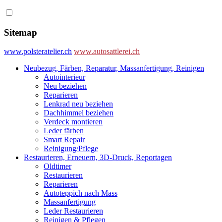
Sitemap
www.polsteratelier.ch
www.autosattlerei.ch
Neubezug, Färben, Reparatur, Massanfertigung, Reinigen
Autointerieur
Neu beziehen
Reparieren
Lenkrad neu beziehen
Dachhimmel beziehen
Verdeck montieren
Leder färben
Smart Repair
Reinigung/Pflege
Restaurieren, Erneuern, 3D-Druck, Reportagen
Oldtimer
Restaurieren
Reparieren
Autoteppich nach Mass
Massanfertigung
Leder Restaurieren
Reinigen & Pflegen