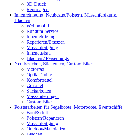
3D-Druck
Reportagen
Innenreinigung, Neubezug/Polstern, Massanfertigung,
Blachen
Wohnmobil
Rundum Service
Innenreinigung
Reparieren/Ersetzen
Massanfertigung
Innenausbau
Blachen / Persennings
Neu beziehen, Stickereien, Custom Bikes
Motorrad
Optik Tuning
Komfortsattel
Gelsattel
Stickarbeiten
Massänderungen
Custom Bikes
Polsterarbeiten für Segelboote, Motorboote, Eventschiffe
Boot/Schiff
Polstern/Reparieren
Massanfertigung
Outdoor-Materialien
Blachen