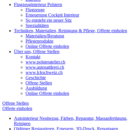
Flugzeuginterieur Polstern
Flugzeuge
Erneuerung Cockpit Interieur
So entsteht ein neuer Sitz
Spezialitäten
Techniken, Materialien, Reinigung & Pflege, Offerte einholen
Materialien/Beratung
Pflegeprodukte
Online Offerte einholen
Über uns, Offene Stellen
Kontakt
www.polsteratelier.ch
www.autosattlerei.ch
www.lckschweiz.ch
Geschichte
Offene Stellen
Ausbildung
Online Offerte einholen
Offene Stellen
Offerte einholen
Autointerieur
Neubezug, Färben, Reparatur, Massanfertigung,
Reinigen
Oldtimer
Restaurieren, Erneuern, 3D-Druck, Reportagen