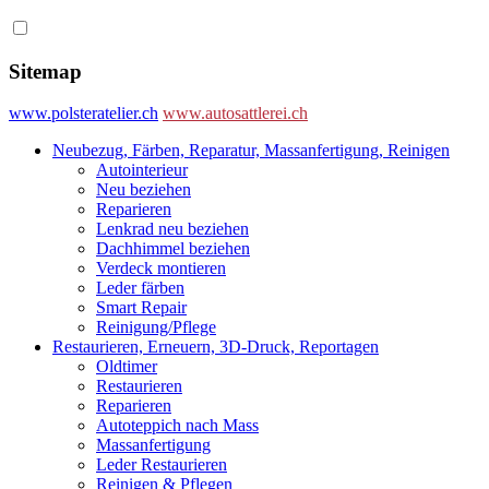
Sitemap
www.polsteratelier.ch
www.autosattlerei.ch
Neubezug, Färben, Reparatur, Massanfertigung, Reinigen
Autointerieur
Neu beziehen
Reparieren
Lenkrad neu beziehen
Dachhimmel beziehen
Verdeck montieren
Leder färben
Smart Repair
Reinigung/Pflege
Restaurieren, Erneuern, 3D-Druck, Reportagen
Oldtimer
Restaurieren
Reparieren
Autoteppich nach Mass
Massanfertigung
Leder Restaurieren
Reinigen & Pflegen