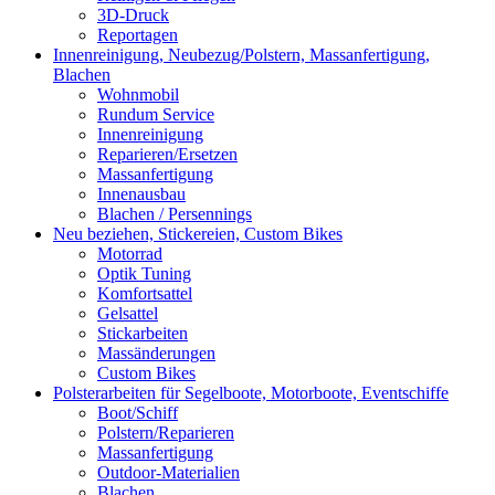
3D-Druck
Reportagen
Innenreinigung, Neubezug/Polstern, Massanfertigung,
Blachen
Wohnmobil
Rundum Service
Innenreinigung
Reparieren/Ersetzen
Massanfertigung
Innenausbau
Blachen / Persennings
Neu beziehen, Stickereien, Custom Bikes
Motorrad
Optik Tuning
Komfortsattel
Gelsattel
Stickarbeiten
Massänderungen
Custom Bikes
Polsterarbeiten für Segelboote, Motorboote, Eventschiffe
Boot/Schiff
Polstern/Reparieren
Massanfertigung
Outdoor-Materialien
Blachen