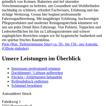
gründlich von Keimen, Bakterien und tief sitzenden
Verschmutzungen zu befreien, um Gesundheit und Wohlbefinden
nachhaltig zu schützen, erfordert Fachwissen, Erfahrung und das
richtige Werkzeug. Genau hier beginnt professionelle
Fahrzeugaufbereitung. Mit langjähriger Erfahrung, hochwertigen
Pflegeprodukten und moderner Reinigungstechnik kümmern wir
uns um jedes Detail Ihres Fahrzeugs. Von Polstern, Teppichen und
Lederoberflächen bis hin zu Lüftungssystemen und schwer
zugänglichen Bereichen sorgen wir für hygienische Sauberkeit und
ein spürbar frisches Raumklima.
Preis (Bsp. Tiefenreinigung Sitze) ca. 50.- bis 150.- pro Autositz.
(Offerte einholen)
Unsere Leistungen im Überblick
Innenraum professionell reinigen
Dachhimmel / Lüftung aufbereiten
Flecken / Abfärbungen behandeln
Reifenabdruck entfernen
Schimmel beseitigen
Autosattlerei Struck
Fabrikweg 1
5502 Hunzenschwil