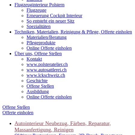
Flugzeuginterieur Polstern
Flugzeuge
Erneuerung Cockpit Interieur
So entsteht ein neuer Sitz
Spezialitäten
Techniken, Materialien, Reinigung & Pflege, Offerte einholen
Materialien/Beratung
Pflegeprodukte
Online Offerte einholen
Über uns, Offene Stellen
Kontakt
www.polsteratelier.ch
www.autosattlerei.ch
www.lckschweiz.ch
Geschichte
Offene Stellen
Ausbildung
Online Offerte einholen
Offene Stellen
Offerte einholen
Autointerieur
Neubezug, Färben, Reparatur,
Massanfertigung, Reinigen