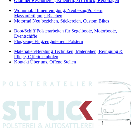
Oldtimer
Restaurieren, Erneuern, 3D-Druck, Reportagen
Wohnmobil
Innenreinigung, Neubezug/Polstern,
Massanfertigung, Blachen
Motorrad
Neu beziehen, Stickereien, Custom Bikes
Boot/Schiff
Polsterarbeiten für Segelboote, Motorboote,
Eventschiffe
Flugzeuge
Flugzeuginterieur Polstern
Materialien/Beratung
Techniken, Materialien, Reinigung &
Pflege, Offerte einholen
Kontakt
Über uns, Offene Stellen