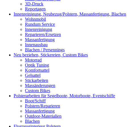
3D-Druck
Reportagen
Innenreinigung, Neubezug/Polstern, Massanfertigung, Blachen
Wohnmobil
Rundum Service
Innenreinigung
Reparieren/Ersetzen
Massanfertigung
Innenausbau
Blachen / Persennings
Neu beziehen, Stickereien, Custom Bikes
Motorrad
Optik Tuning
Komfortsattel
Gelsattel
Stickarbeiten
Massänderungen
Custom Bikes
Polsterarbeiten für Segelboote, Motorboote, Eventschiffe
Boot/Schiff
Polstern/Reparieren
Massanfertigung
Outdoor-Materialien
Blachen
Flugzeuginterieur Polstern