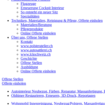
Flugzeuge
Erneuerung Cockpit Interieur
So entsteht ein neuer Sitz
Spezialitäten
Techniken, Materialien, Reinigung & Pflege, Offerte einholen
Materialien/Beratung
Pflegeprodukte
Online Offerte einholen
Über uns, Offene Stellen
Kontakt
www.polsteratelier.ch
www.autosattlerei.ch
www.lckschweiz.ch
Geschichte
Offene Stellen
Ausbildung
Online Offerte einholen
Offene Stellen
Offerte einholen
Autointerieur
Neubezug, Färben, Reparatur, Massanfertigung, 
Oldtimer
Restaurieren, Erneuern, 3D-Druck, Reportagen
Wohnmobil
Innenreinigung, Neubezug/Polstern, Massanfertig