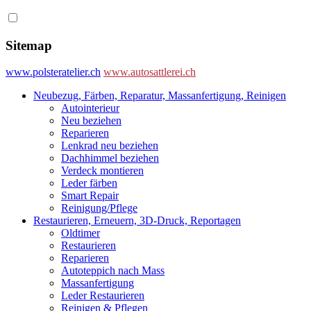
Sitemap
www.polsteratelier.ch
www.autosattlerei.ch
Neubezug, Färben, Reparatur, Massanfertigung, Reinigen
Autointerieur
Neu beziehen
Reparieren
Lenkrad neu beziehen
Dachhimmel beziehen
Verdeck montieren
Leder färben
Smart Repair
Reinigung/Pflege
Restaurieren, Erneuern, 3D-Druck, Reportagen
Oldtimer
Restaurieren
Reparieren
Autoteppich nach Mass
Massanfertigung
Leder Restaurieren
Reinigen & Pflegen