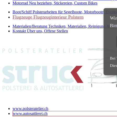
Motorrad
Neu beziehen, Stickereien, Custom Bikes
Boot/Schiff
Polsterarbeiten für Segelboote, Motorboote, Events
Flugzeuge
Flugzeuginterieur Polstern
Wir
Bit
Materialien/Beratung
Techniken, Materialien, Reinigung & Pfle
Kontakt
Über uns, Offene Stellen
Bei 
Dies
www.polsteratelier.ch
www.autosattlerei.ch