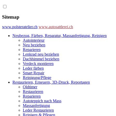
Sitemap
www.polsteratelier.ch
www.autosattlerei.ch
Neubezug, Färben, Reparatur, Massanfertigung, Reinigen
Autointerieur
Neu beziehen
Reparieren
Lenkrad neu beziehen
Dachhimmel beziehen
Verdeck montieren
Leder färben
Smart Repair
Reinigung/Pflege
Restaurieren, Erneuern, 3D-Druck, Reportagen
Oldtimer
Restaurieren
Reparieren
Autoteppich nach Mass
Massanfertigung
Leder Restaurieren
Reinigen & Pflegen