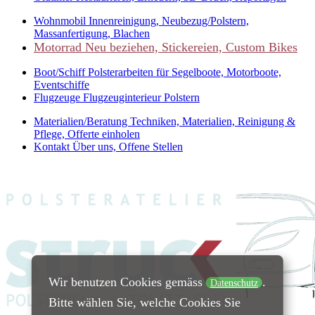
Wohnmobil
Innenreinigung, Neubezug/Polstern,
Massanfertigung, Blachen
Motorrad
Neu beziehen, Stickereien, Custom Bikes
Boot/Schiff
Polsterarbeiten für Segelboote, Motorboote,
Eventschiffe
Flugzeuge
Flugzeuginterieur Polstern
Materialien/Beratung
Techniken, Materialien, Reinigung &
Pflege, Offerte einholen
Kontakt
Über uns, Offene Stellen
Wir benutzen Cookies gemäss
.
Datenschutz
Bitte wählen Sie, welche Cookies Sie