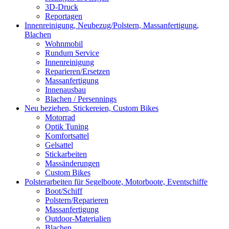
3D-Druck
Reportagen
Innenreinigung, Neubezug/Polstern, Massanfertigung,
Blachen
Wohnmobil
Rundum Service
Innenreinigung
Reparieren/Ersetzen
Massanfertigung
Innenausbau
Blachen / Persennings
Neu beziehen, Stickereien, Custom Bikes
Motorrad
Optik Tuning
Komfortsattel
Gelsattel
Stickarbeiten
Massänderungen
Custom Bikes
Polsterarbeiten für Segelboote, Motorboote, Eventschiffe
Boot/Schiff
Polstern/Reparieren
Massanfertigung
Outdoor-Materialien
Blachen