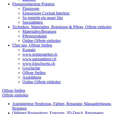
Flugzeuginterieur Polstern
Flugzeuge
Erneuerung Cockpit Interieur
So entsteht ein neuer Sitz
Spezialitäten
Techniken, Materialien, Reinigung & Pflege, Offerte einholen
Materialien/Beratung
Pflegeprodukte
Online Offerte einholen
Über uns, Offene Stellen
Kontakt
www.polsteratelier.ch
www.autosattlerei.ch
www.lckschweiz.ch
Geschichte
Offene Stellen
Ausbildung
Online Offerte einholen
Offene Stellen
Offerte einholen
Autointerieur
Neubezug, Färben, Reparatur, Massanfertigung,
Reinigen
Oldtimer
Restaurieren, Erneuern, 3D-Druck, Reportagen