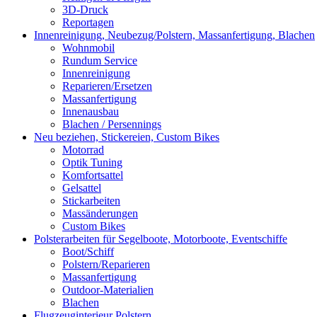
3D-Druck
Reportagen
Innenreinigung, Neubezug/Polstern, Massanfertigung, Blachen
Wohnmobil
Rundum Service
Innenreinigung
Reparieren/Ersetzen
Massanfertigung
Innenausbau
Blachen / Persennings
Neu beziehen, Stickereien, Custom Bikes
Motorrad
Optik Tuning
Komfortsattel
Gelsattel
Stickarbeiten
Massänderungen
Custom Bikes
Polsterarbeiten für Segelboote, Motorboote, Eventschiffe
Boot/Schiff
Polstern/Reparieren
Massanfertigung
Outdoor-Materialien
Blachen
Flugzeuginterieur Polstern