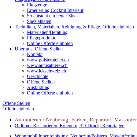
Flugzeuge
Erneuerung Cockpit Interieur
So entsteht ein neuer Sitz
Spezialitäten
Techniken, Materialien, Reinigung & Pflege, Offerte einholen
Materialien/Beratung
Pflegeprodukte
Online Offerte einholen
Über uns, Offene Stellen
Kontakt
www.polsteratelier.ch
www.autosattlerei.ch
www.lckschweiz.ch
Geschichte
Offene Stellen
Ausbildung
Online Offerte einholen
Offene Stellen
Offerte einholen
Autointerieur
Neubezug, Färben, Reparatur, Massanfer
Oldtimer
Restaurieren, Erneuern, 3D-Druck, Reportagen
Wohnmobil
Innenreinigung, Neubezug/Polstern, Massanfertig