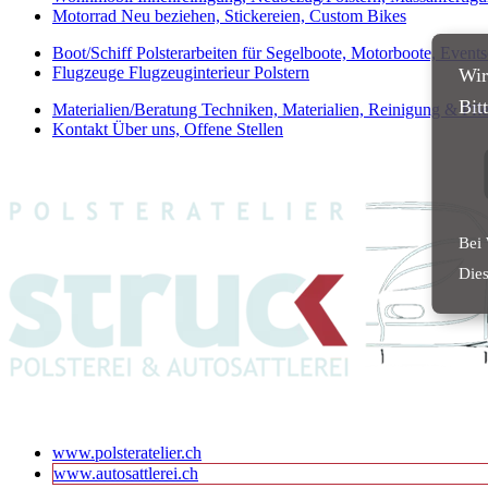
Motorrad
Neu beziehen, Stickereien, Custom Bikes
Boot/Schiff
Polsterarbeiten für Segelboote, Motorboote, Events
Flugzeuge
Flugzeuginterieur Polstern
Wir
Bit
Materialien/Beratung
Techniken, Materialien, Reinigung & Pfle
Kontakt
Über uns, Offene Stellen
Bei 
Dies
www.polsteratelier.ch
www.autosattlerei.ch