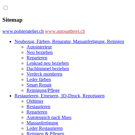
Sitemap
www.polsteratelier.ch
www.autosattlerei.ch
Neubezug, Färben, Reparatur, Massanfertigung, Reinigen
Autointerieur
Neu beziehen
Reparieren
Lenkrad neu beziehen
Dachhimmel beziehen
Verdeck montieren
Leder färben
Smart Repair
Reinigung/Pflege
Restaurieren, Erneuern, 3D-Druck, Reportagen
Oldtimer
Restaurieren
Reparieren
Autoteppich nach Mass
Massanfertigung
Leder Restaurieren
Reinigen & Pflegen