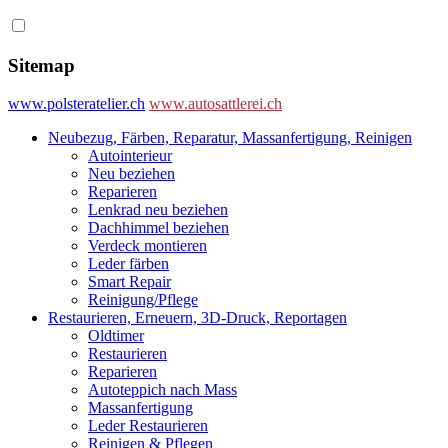
Sitemap
www.polsteratelier.ch
www.autosattlerei.ch
Neubezug, Färben, Reparatur, Massanfertigung, Reinigen
Autointerieur
Neu beziehen
Reparieren
Lenkrad neu beziehen
Dachhimmel beziehen
Verdeck montieren
Leder färben
Smart Repair
Reinigung/Pflege
Restaurieren, Erneuern, 3D-Druck, Reportagen
Oldtimer
Restaurieren
Reparieren
Autoteppich nach Mass
Massanfertigung
Leder Restaurieren
Reinigen & Pflegen