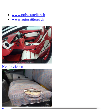
www.polsteratelier.ch
www.autosattlerei.ch
Neu beziehen