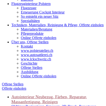
Flugzeuginterieur Polstern
Flugzeuge
Erneuerung Cockpit Interieur
So entsteht ein neuer Sitz
Spezialitäten
Techniken, Materialien, Reinigung & Pflege, Offerte einholen
Materialien/Beratung
Pflegeprodukte
Online Offerte einholen
Über uns, Offene Stellen
Kontakt
www.polsteratelier.ch
www.autosattlerei.ch
www.lckschweiz.ch
Geschichte
Offene Stellen
Ausbildung
Online Offerte einholen
Offene Stellen
Offerte einholen
Autointerieur
Neubezug, Färben, Reparatur,
Massanfertigung, Reinigen