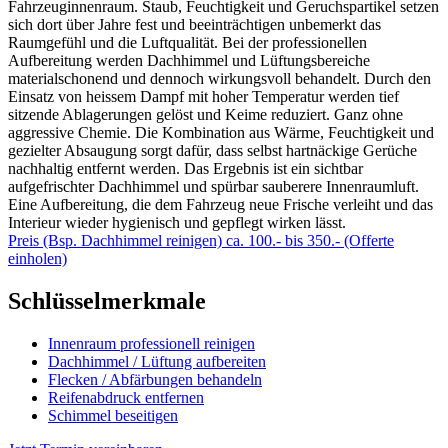
Fahrzeuginnenraum. Staub, Feuchtigkeit und Geruchspartikel setzen
sich dort über Jahre fest und beeinträchtigen unbemerkt das
Raumgefühl und die Luftqualität. Bei der professionellen
Aufbereitung werden Dachhimmel und Lüftungsbereiche
materialschonend und dennoch wirkungsvoll behandelt. Durch den
Einsatz von heissem Dampf mit hoher Temperatur werden tief
sitzende Ablagerungen gelöst und Keime reduziert. Ganz ohne
aggressive Chemie. Die Kombination aus Wärme, Feuchtigkeit und
gezielter Absaugung sorgt dafür, dass selbst hartnäckige Gerüche
nachhaltig entfernt werden. Das Ergebnis ist ein sichtbar
aufgefrischter Dachhimmel und spürbar sauberere Innenraumluft.
Eine Aufbereitung, die dem Fahrzeug neue Frische verleiht und das
Interieur wieder hygienisch und gepflegt wirken lässt.
Preis (Bsp. Dachhimmel reinigen) ca. 100.- bis 350.- (Offerte
einholen)
Schlüsselmerkmale
Innenraum professionell reinigen
Dachhimmel / Lüftung aufbereiten
Flecken / Abfärbungen behandeln
Reifenabdruck entfernen
Schimmel beseitigen