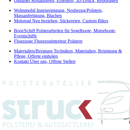
Oldtimer
Restaurieren, Erneuern, 3D-Druck, Reportagen
Wohnmobil
Innenreinigung, Neubezug/Polstern,
Massanfertigung, Blachen
Motorrad
Neu beziehen, Stickereien, Custom Bikes
Boot/Schiff
Polsterarbeiten für Segelboote, Motorboote,
Eventschiffe
Flugzeuge
Flugzeuginterieur Polstern
Materialien/Beratung
Techniken, Materialien, Reinigung &
Pflege, Offerte einholen
Kontakt
Über uns, Offene Stellen