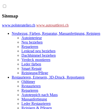
Sitemap
www.polsteratelier.ch
www.autosattlerei.ch
Neubezug, Färben, Reparatur, Massanfertigung, Reinigen
Autointerieur
Neu beziehen
Reparieren
Lenkrad neu beziehen
Dachhimmel beziehen
Verdeck montieren
Leder färben
Smart Repair
Reinigung/Pflege
Restaurieren, Erneuern, 3D-Druck, Reportagen
Oldtimer
Restaurieren
Reparieren
Autoteppich nach Mass
Massanfertigung
Leder Restaurieren
Reinigen & Pflegen