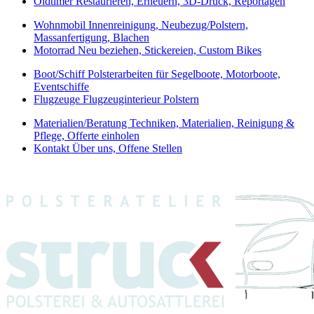
Oldtimer
Restaurieren, Erneuern, 3D-Druck, Reportagen
Wohnmobil
Innenreinigung, Neubezug/Polstern,
Massanfertigung, Blachen
Motorrad
Neu beziehen, Stickereien, Custom Bikes
Boot/Schiff
Polsterarbeiten für Segelboote, Motorboote,
Eventschiffe
Flugzeuge
Flugzeuginterieur Polstern
Materialien/Beratung
Techniken, Materialien, Reinigung &
Pflege, Offerte einholen
Kontakt
Über uns, Offene Stellen