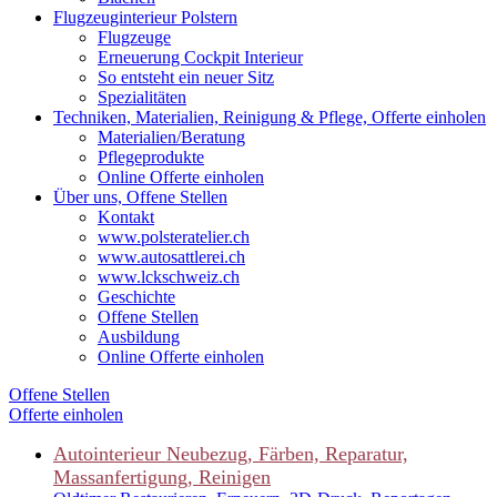
Flugzeuginterieur Polstern
Flugzeuge
Erneuerung Cockpit Interieur
So entsteht ein neuer Sitz
Spezialitäten
Techniken, Materialien, Reinigung & Pflege, Offerte einholen
Materialien/Beratung
Pflegeprodukte
Online Offerte einholen
Über uns, Offene Stellen
Kontakt
www.polsteratelier.ch
www.autosattlerei.ch
www.lckschweiz.ch
Geschichte
Offene Stellen
Ausbildung
Online Offerte einholen
Offene Stellen
Offerte einholen
Autointerieur
Neubezug, Färben, Reparatur,
Massanfertigung, Reinigen