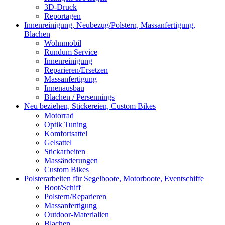
3D-Druck
Reportagen
Innenreinigung, Neubezug/Polstern, Massanfertigung,
Blachen
Wohnmobil
Rundum Service
Innenreinigung
Reparieren/Ersetzen
Massanfertigung
Innenausbau
Blachen / Persennings
Neu beziehen, Stickereien, Custom Bikes
Motorrad
Optik Tuning
Komfortsattel
Gelsattel
Stickarbeiten
Massänderungen
Custom Bikes
Polsterarbeiten für Segelboote, Motorboote, Eventschiffe
Boot/Schiff
Polstern/Reparieren
Massanfertigung
Outdoor-Materialien
Blachen