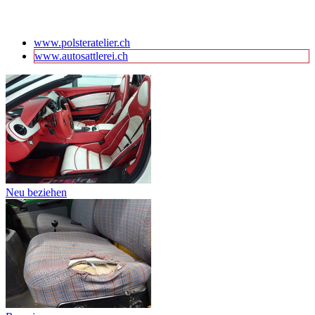
www.polsteratelier.ch
www.autosattlerei.ch
Neu beziehen