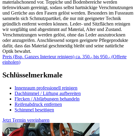
materialschonend vor. Teppiche und Bodenbereiche werden
tiefenwirksam gereinigt, sodass selbst hartnäckige Verschmutzungen
und Gerüche aus den Fasern gelöst werden. Besonders im Fussraum
sammeln sich Schmutzpartikel, die nur mit geeigneter Technik
gründlich entfernt werden können. Leder- und Sitzflächen reinigen
wir sorgfältig und abgestimmt auf Material, Alter und Zustand.
Verschmutzungen werden gelöst, ohne das Leder auszutrocknen
oder anzugreifen. Anschliessend sorgen geeignete Pflegeprodukte
dafür, dass das Material geschmeidig bleibt und seine natürliche
Optik bewahrt.
Preis (Bsp. Ganzes Interieur reinigen) ca. 350.- bis 950.- (Offerte
einholen)
Schlüsselmerkmale
Innenraum professionell reinigen
Dachhimmel / Lüftung aufbereiten
Flecken / Abfärbungen behandeln
Reifenabdruck entfernen
Schimmel beseitigen
Jetzt Termin vereinbaren